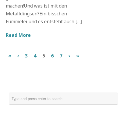
machen!Und was ist mit den
Metalldingsen?Ein bisschen
Fummelei und es entsteht auch […]
Read More
«
‹
3
4
5
6
7
›
»