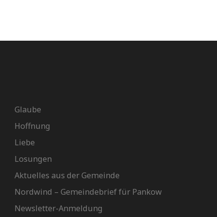
Glaube
Hoffnung
Liebe
Losungen
Aktuelles aus der Gemeinde
Nordwind – Gemeindebrief für Pankow
Newsletter-Anmeldung