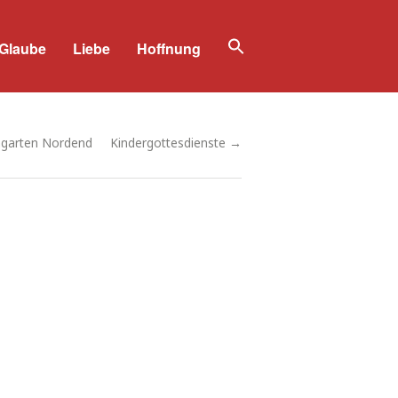
Glaube
Liebe
Hoffnung
Search
for:
Search Button
hgarten Nordend
Kindergottesdienste →