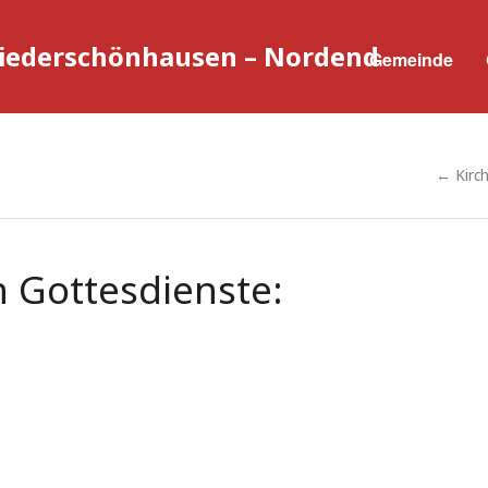
Niederschönhausen – Nordend
Gemeinde
← Kirc
 Gottesdienste: