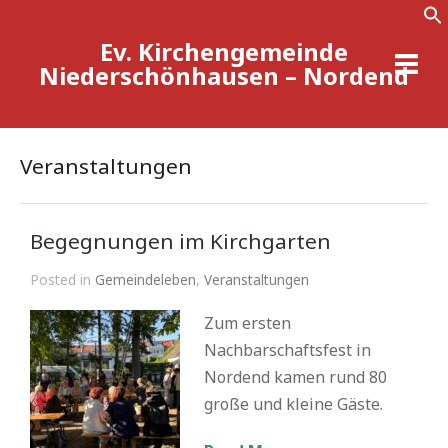
Ev. Kirchengemeinde
Se
Niederschönhausen – Nordend
Veranstaltungen
Begegnungen im Kirchgarten
Posted in
Gemeindeleben
,
Veranstaltungen
Zum ersten
Nachbarschaftsfest in
Nordend kamen rund 80
große und kleine Gäste.