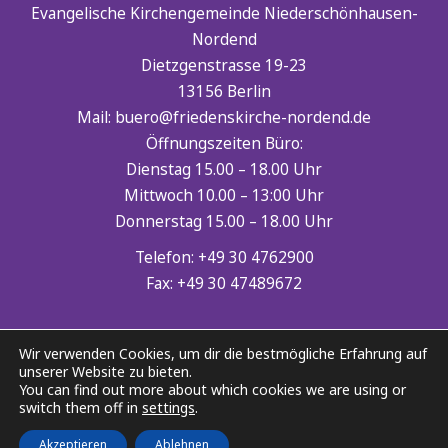
Evangelische Kirchengemeinde Niederschönhausen-
Nordend
Dietzgenstrasse 19-23
13156 Berlin
Mail: buero@friedenskirche-nordend.de
Öffnungszeiten Büro:
Dienstag 15.00 – 18.00 Uhr
Mittwoch 10.00 – 13:00 Uhr
Donnerstag 15.00 – 18.00 Uhr
Telefon: +49 30 4762900
Fax: +49 30 47489672
Spenden
Wir verwenden Cookies, um dir die bestmögliche Erfahrung auf
Empfänger: Ev. Kirchenkreisverband Berlin Mitte-
unserer Website zu bieten.
Nord
You can find out more about which cookies we are using or
switch them off in
settings
.
IBAN: DE92 1005 0000 4955 1927 64
BIC: BELADEBEXXX
Akzeptieren
Ablehnen