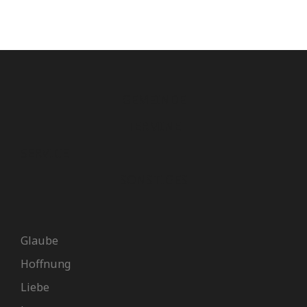
GEMEINDE
TERMINE
SERVICE
SONSTIGES
Glaube
Hoffnung
Liebe