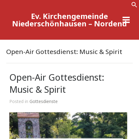
Ev. Kirchengemeinde
Se
Niederschönhausen – Nordend
Open-Air Gottesdienst: Music & Spirit
Open-Air Gottesdienst:
Music & Spirit
Posted in
Gottesdienste