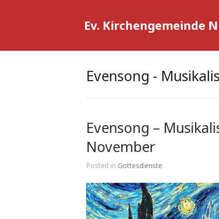
Ev. Kirchengemeinde 
Evensong - Musikal
Evensong – Musikal
November
Posted in
Gottesdienste