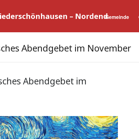
Niederschönhausen – Nordend
Gemeinde
isches Abendgebet im November
isches Abendgebet im