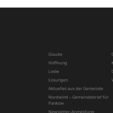
GEMEINDE
Glaube
Hoffnung
Liebe
Losungen
Aktuelles aus der Gemeinde
Nordwind – Gemeindebrief für
Pankow
Newsletter-Anmeldung