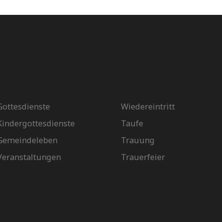
TERMINE
SERVICE
Gottesdienste
Wiedereintritt
Kindergottesdienste
Taufe
Gemeindeleben
Trauung
Veranstaltungen
Trauerfeier