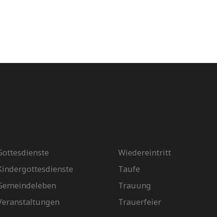
TERMINE
SERVICE
Gottesdienste
Wiedereintritt
Kindergottesdienste
Taufe
Gemeindeleben
Trauung
Veranstaltungen
Trauerfeier