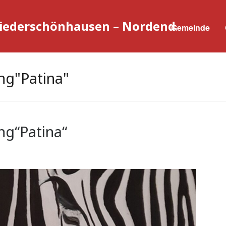
Niederschönhausen – Nordend
Gemeinde
ng"Patina"
ng“Patina“