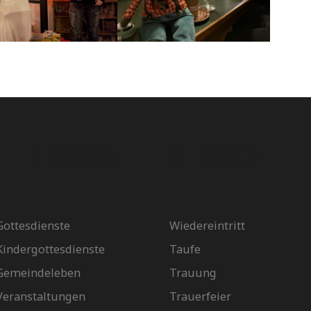
TERMINE
SERVICE
Gottesdienste
Wiedereintritt
Kindergottesdienste
Taufe
Gemeindeleben
Trauung
Veranstaltungen
Trauerfeier